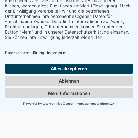
Infusionsbehandlung kann erforderlich
werden.
Insektenstich
Stichbereich und Umgebung sofort kühlen,
bei starker Wundschwellung, Atemnot oder
Schocksymptomen mit dem Tierarzt Kontakt
aufnehmen.
Fremdkörper
Bei vermuteter oder beobachteter
Aufnahme von Fremdkörpern den Patienten
auf keinem Fall zum Erbrechen bringen.
Eventuell in der Mundhöhle verkeilte
Fremdkörper (Stöcke, Knochen etc.)