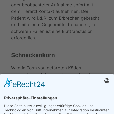
oder beobachteter Aufnahme sofort mit
dem Tierarzt Kontakt aufnehmen. Der
Patient wird i.d.R. zum Erbrechen gebracht
und mit einem Gegenmittel behandelt, in
schweren Fällen ist eine Bluttransfusion
erforderlich.
Schneckenkorn
Wird in Form von gefärbten Ködern
angeboten, z.B. blaue oder rote Körnchen.
Nach vermuteter oder beobachteter
Aufnahme sofort mit dem Tierarzt Kontakt
aufnehmen. Der Patient wird i.d.R. zum
Erbrechen gebracht und mit einem
Gegenmittel behandelt, eine